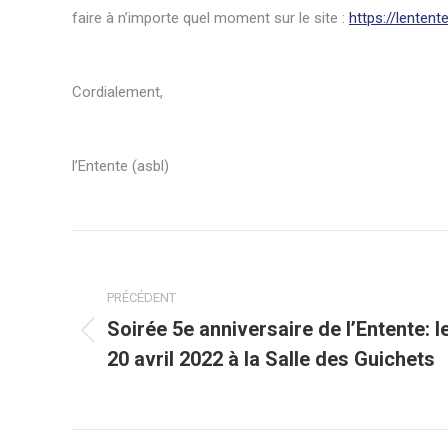
faire à n’importe quel moment sur le site :
https://lenten
Cordialement,
l’Entente (asbl)
Navigation
article
PRÉCÉDENT
Soirée 5e anniversaire de l’Entente: l
Article
20 avril 2022 à la Salle des Guichets
précédent
: