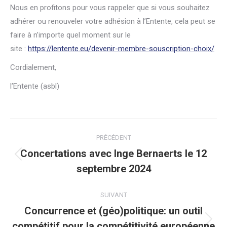
Nous en profitons pour vous rappeler que si vous souhaitez
adhérer ou renouveler votre adhésion à l’Entente, cela peut se
faire à n’importe quel moment sur le
site :
https://lentente.eu/devenir-membre-souscription-choix/
Cordialement,
l’Entente (asbl)
Navigation
PRÉCÉDENT
article
Concertations avec Inge Bernaerts le 12
Article
septembre 2024
précédent
:
SUIVANT
Concurrence et (géo)politique: un outil
compétitif pour la compétitivité européenne
Article